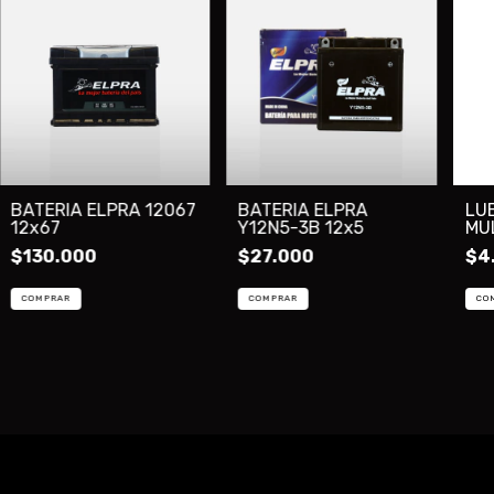
BATERIA ELPRA 12067
BATERIA ELPRA
LU
12x67
Y12N5-3B 12x5
MU
AE
$130.000
$27.000
$4