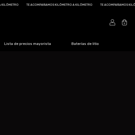
METRO
TE ACOMPAÑAMOS KILÓMETRO A KILÓMETRO
TE ACOMPAÑAMOS KILÓMETRO
0
Lista de precios mayorista
Baterías de litio