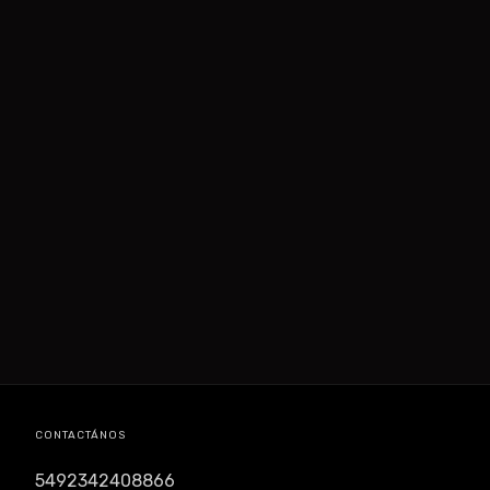
CONTACTÁNOS
5492342408866