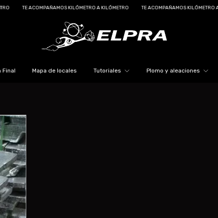
TE ACOMPAÑAMOS KILÓMETRO A KILÓMETRO
TE ACOMPAÑAMOS KILÓMETRO A KILÓ
 Final
Mapa de locales
Tutoriales
Plomo y aleaciones