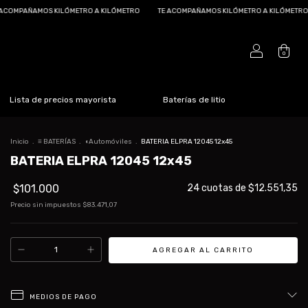
METRO A KILÓMETRO
TE ACOMPAÑAMOS KILÓMETRO A KILÓMETRO
TE ACOMPAÑAM
0
Lista de precios mayorista
Baterías de litio
Inicio
.
≡ BATERÍAS
.
◖Automóviles
.
BATERIA ELPRA 12045 12x45
BATERIA ELPRA 12045 12x45
$101.000
24
cuotas de
$12.551,35
Precio sin impuestos
$83.471,07
MEDIOS DE PAGO