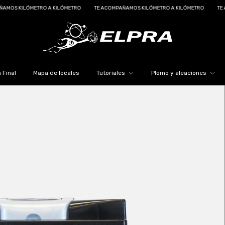
 KILÓMETRO
TE ACOMPAÑAMOS KILÓMETRO A KILÓMETRO
TE ACOMPAÑAMOS KILÓ
 Final
Mapa de locales
Tutoriales
Plomo y aleaciones