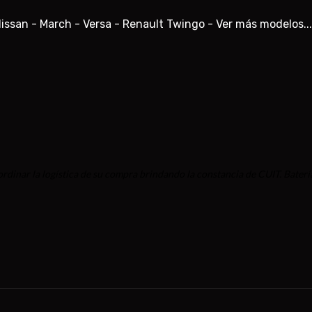
 Nissan - March - Versa - Renault Twingo -
Ver más modelos...
oordinar la logística de su compra brindando la constancia de CUIT. Bater