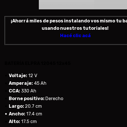
¡Ahorrá miles de pesos instalando vos mismo tu b
usando nuestros tutoriales!
Hacé clic acá
BATERÍA ELPRA 12045 12x45
• 
Voltaje:
12 V
• 
Amperaje:
45 Ah
• 
CCA:
330 Ah
• 
Borne positivo:
Derecho
• 
Largo:
20.7 cm
• 
Ancho:
17.4 cm
• 
Alto:
17.5 cm