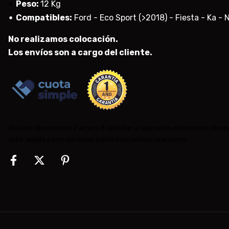
• 
Peso:
12 Kg
• 
Compatibles:
Ford - Eco Sport (>2018) - Fiesta - Ka -
No realizamos colocación.
Los envíos son a cargo del cliente.
En caso de necesitar Factura A solicitar al ejecutivo al momento de c
estar sujeta a percepciones según la provincia que opere.